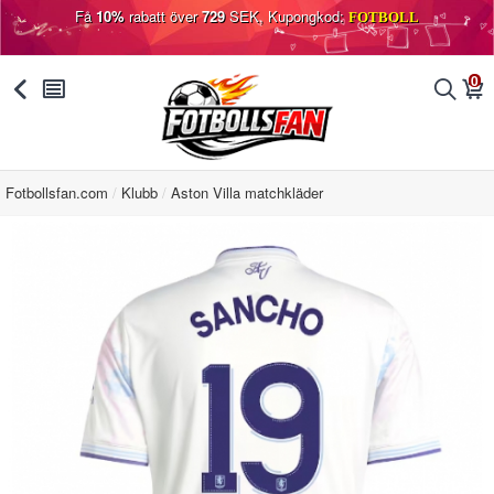
Få
10%
rabatt över
729
SEK, Kupongkod:
FOTBOLL
0
󰅯
󰂩
󰂨
󰃦
Fotbollsfan.com
Klubb
Aston Villa matchkläder