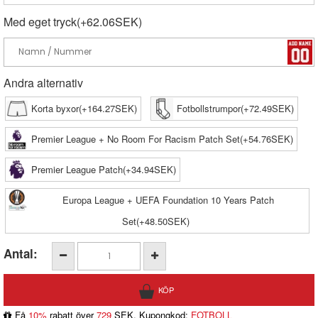
Med eget tryck(+62.06SEK)
Andra alternativ
Korta byxor(+164.27SEK)
Fotbollstrumpor(+72.49SEK)
Premier League + No Room For Racism Patch Set(+54.76SEK)
Premier League Patch(+34.94SEK)
Europa League + UEFA Foundation 10 Years Patch
Set(+48.50SEK)
Antal:
Få
10%
rabatt över
729
SEK, Kupongkod:
FOTBOLL