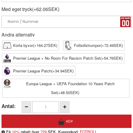
Med eget tryck(+62.06SEK)
Andra alternativ
Korta byxor(+164.27SEK)
Fotbollstrumpor(+72.49SEK)
Premier League + No Room For Racism Patch Set(+54.76SEK)
Premier League Patch(+34.94SEK)
Europa League + UEFA Foundation 10 Years Patch
Set(+48.50SEK)
Antal:
Få
10%
rabatt över
729
SEK, Kupongkod:
FOTBOLL