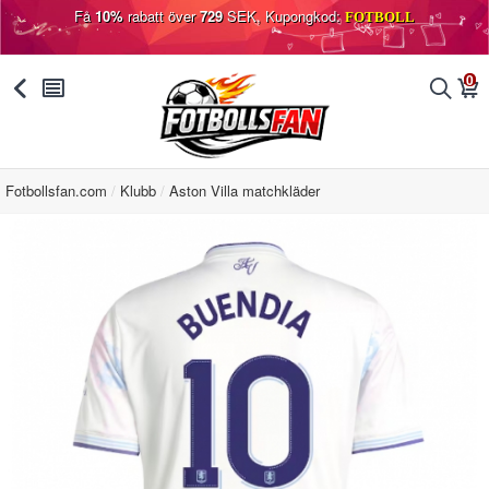
Få
10%
rabatt över
729
SEK, Kupongkod:
FOTBOLL
0
󰅯
󰂩
󰂨
󰃦
Fotbollsfan.com
Klubb
Aston Villa matchkläder