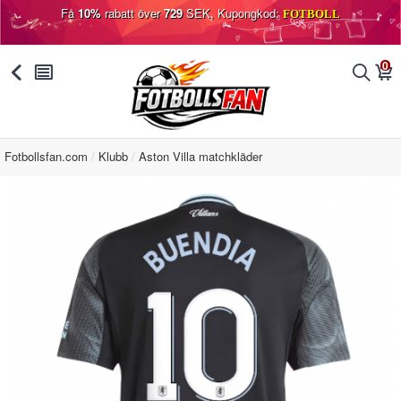
Få
10%
rabatt över
729
SEK, Kupongkod:
FOTBOLL
0
󰅯
󰂩
󰂨
󰃦
Fotbollsfan.com
Klubb
Aston Villa matchkläder