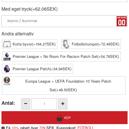
Med eget tryck(+62.06SEK)
Andra alternativ
Korta byxor(+164.27SEK)
Fotbollstrumpor(+72.49SEK)
Premier League + No Room For Racism Patch Set(+54.76SEK)
Premier League Patch(+34.94SEK)
Europa League + UEFA Foundation 10 Years Patch
Set(+48.50SEK)
Antal:
Få
10%
rabatt över
729
SEK, Kupongkod:
FOTBOLL