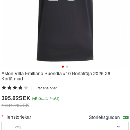
Aston Villa Emiliano Buendia #10 Bortatröja 2025-26
Kortärmad
|
recensioner
395.82SEK
(
Gratis Frakt
)
1 041.70SEK
Herrstorlekar
Storleksguiden