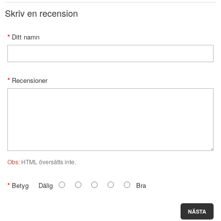
Skriv en recension
Ditt namn
Recensioner
Obs:
HTML översätts inte.
Betyg
Dålig
Bra
NÄSTA