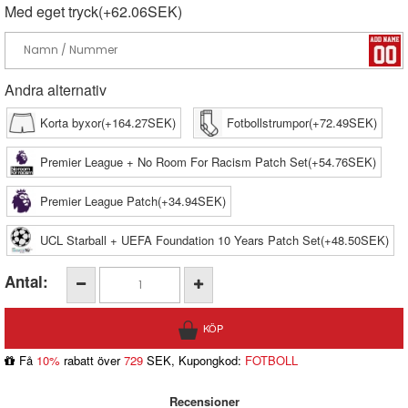
Med eget tryck(+62.06SEK)
Andra alternativ
Korta byxor(+164.27SEK)
Fotbollstrumpor(+72.49SEK)
Premier League + No Room For Racism Patch Set(+54.76SEK)
Premier League Patch(+34.94SEK)
UCL Starball + UEFA Foundation 10 Years Patch Set(+48.50SEK)
Antal:
Få
10%
rabatt över
729
SEK, Kupongkod:
FOTBOLL
Recensioner