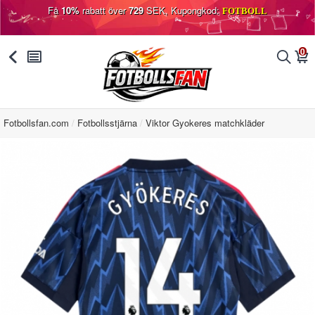
Få
10%
rabatt över
729
SEK, Kupongkod:
FOTBOLL
0
󰅯
󰂩
󰂨
󰃦
Fotbollsfan.com
Fotbollsstjärna
Viktor Gyokeres matchkläder