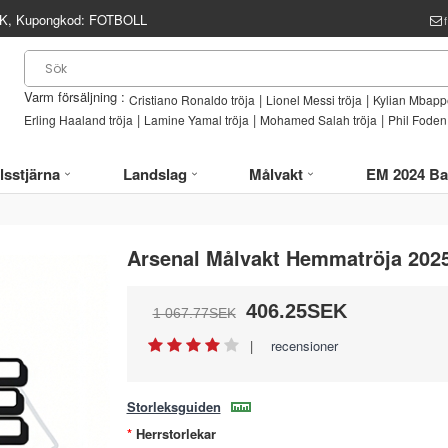
, Kupongkod:
FOTBOLL
Varm försäljning :
|
|
Cristiano Ronaldo tröja
Lionel Messi tröja
Kylian Mbappe
|
|
|
Erling Haaland tröja
Lamine Yamal tröja
Mohamed Salah tröja
Phil Foden 
lsstjärna
Landslag
Målvakt
EM 2024 Ba
Arsenal Målvakt Hemmatröja 202
406.25SEK
1 067.77SEK
|
recensioner
Storleksguiden
Herrstorlekar