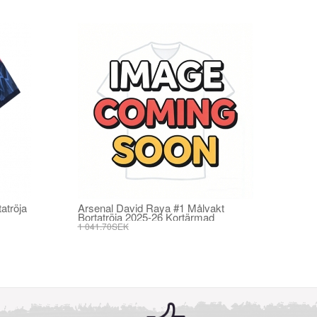
atröja
Arsenal David Raya #1 Målvakt
Bortatröja 2025-26 Kortärmad
1 041.70SEK
395.82SEK