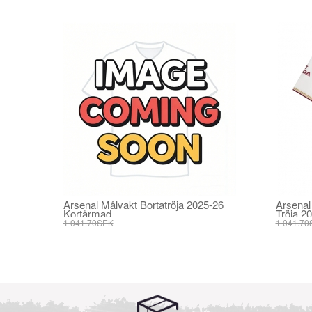
Arsenal Målvakt Bortatröja 2025-26
Arsenal
Kortärmad
Tröja 2
1 041.70SEK
1 041.70
395.82SEK
395.82