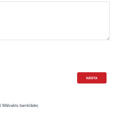
NÄSTA
l Målvakts barnkläder
,