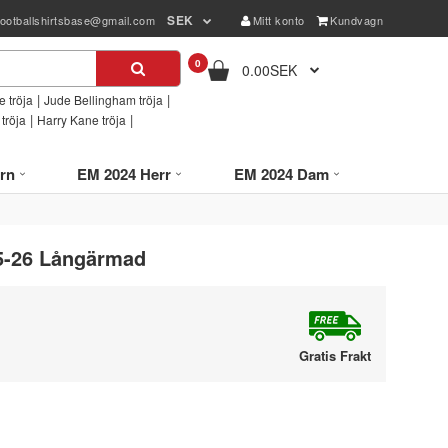
SEK
footballshirtsbase@gmail.com
Mitt konto
Kundvagn
0
0.00SEK
|
|
 tröja
Jude Bellingham tröja
|
|
tröja
Harry Kane tröja
rn
EM 2024 Herr
EM 2024 Dam
5-26 Långärmad
Gratis Frakt