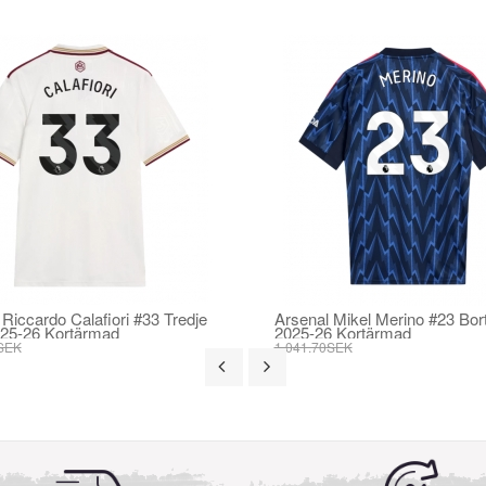
 Riccardo Calafiori #33 Tredje
Arsenal Mikel Merino #23 Bort
025-26 Kortärmad
2025-26 Kortärmad
SEK
1 041.70SEK
SEK
395.82SEK