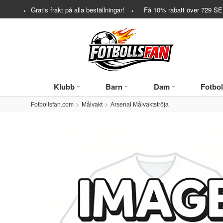
Gratis frakt på alla beställningar!
Få
10%
rabatt över
729
SEK
Klubb
Barn
Dam
Fotbol
Fotbollsfan.com
Målvakt
Arsenal Målvaktströja