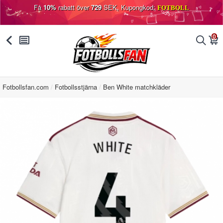
Få
10%
rabatt över
729
SEK, Kupongkod:
FOTBOLL
0
󰅯
󰂩
󰂨
󰃦
Fotbollsfan.com
Fotbollsstjärna
Ben White matchkläder