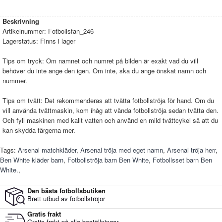
Beskrivning
Artikelnummer:
Fotbollsfan_246
Lagerstatus:
Finns i lager
Tips om tryck: Om namnet och numret på bilden är exakt vad du vill
behöver du inte ange den igen. Om inte, ska du ange önskat namn och
nummer.
Tips om tvätt: Det rekommenderas att tvätta fotbollströja för hand. Om du
vill använda tvättmaskin, kom ihåg att vända fotbollströja sedan tvätta den.
Och fyll maskinen med kallt vatten och använd en mild tvättcykel så att du
kan skydda färgerna mer.
Tags:
Arsenal matchkläder
,
Arsenal tröja med eget namn
,
Arsenal tröja herr
,
Ben White kläder barn
,
Fotbollströja barn Ben White
,
Fotbollsset barn Ben
White.
,
Den bästa fotbollsbutiken
Brett utbud av fotbollströjor
Gratis frakt
Gratis frakt på alla beställningar