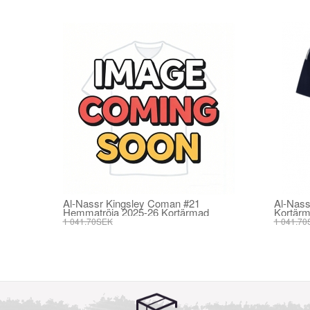
Al-Nassr Kingsley Coman #21
Al-Nass
Hemmatröja 2025-26 Kortärmad
Kortär
1 041.70SEK
1 041.70
395.82SEK
395.82