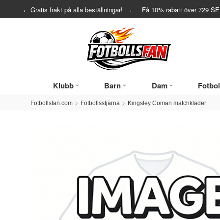
Gratis frakt på alla beställningar!
Få
10%
rabatt över
729
SEK
Klubb
Barn
Dam
Fotbol
Fotbollsfan.com
Fotbollsstjärna
Kingsley Coman matchkläder