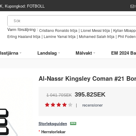
, Kupongkod:
FOTBOLL
Varm försäljning :
|
|
Cristiano Ronaldo tröja
Lionel Messi tröja
Kylian Mbappe
|
|
|
Erling Haaland tröja
Lamine Yamal tröja
Mohamed Salah tröja
Phil Foden 
lsstjärna
Landslag
Målvakt
EM 2024 Ba
Al-Nassr Kingsley Coman #21 Bor
395.82SEK
1 041.70SEK
|
recensioner
Storleksguiden
Herrstorlekar