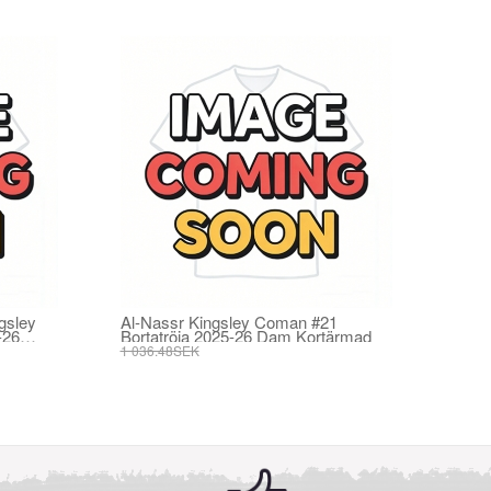
gsley
Al-Nassr Kingsley Coman #21
-26
Bortatröja 2025-26 Dam Kortärmad
yxor)
1 036.48SEK
393.73SEK