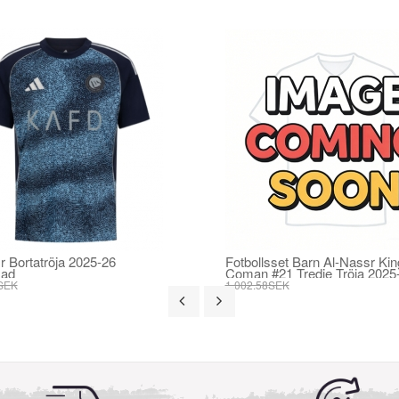
r Bortatröja 2025-26
Fotbollsset Barn Al-Nassr Kin
mad
Coman #21 Tredje Tröja 2025
Mini-Kit Kortärmad (+ korta b
SEK
1 002.58SEK
SEK
380.17SEK