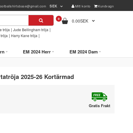
SEK
footballshirtsbase@gmail.com
Mitt konto
Kundvagn
0
0.00SEK
|
|
 tröja
Jude Bellingham tröja
|
|
tröja
Harry Kane tröja
rn
EM 2024 Herr
EM 2024 Dam
tatröja 2025-26 Kortärmad
Gratis Frakt