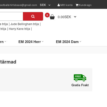
SEK
footballshirtsbase@gmail.com
Mitt konto
Kundvagn
0
0.00SEK
|
|
 tröja
Jude Bellingham tröja
|
|
tröja
Harry Kane tröja
rn
EM 2024 Herr
EM 2024 Dam
rtärmad
Gratis Frakt