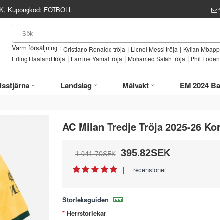
, Kupongkod:
FOTBOLL
Varm försäljning :
|
|
Cristiano Ronaldo tröja
Lionel Messi tröja
Kylian Mbappe
|
|
|
Erling Haaland tröja
Lamine Yamal tröja
Mohamed Salah tröja
Phil Foden 
lsstjärna
Landslag
Målvakt
EM 2024 Ba
AC Milan Tredje Tröja 2025-26 Ko
395.82SEK
1 041.70SEK
|
recensioner
Storleksguiden
Herrstorlekar