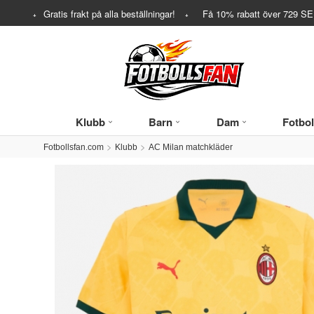
Gratis frakt på alla beställningar!
Få
10%
rabatt över
729
SEK
Klubb
Barn
Dam
Fotbol
Fotbollsfan.com
Klubb
AC Milan matchkläder