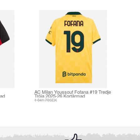
AC Milan Youssouf Fofana #19 Tredje
mad
Tröja 2025-26 Kortärmad
1 041.70SEK
395.82SEK