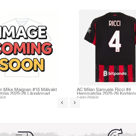
n Mike Maignan #16 Målvakt
AC Milan Samuele Ricci #4
röja 2025-26 Långärmad
Hemmatröja 2025-26 Kortär
SEK
1 041.70SEK
SEK
395.82SEK