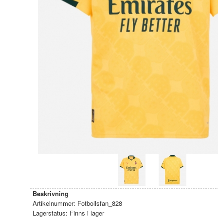
Beskrivning
Artikelnummer:
Fotbollsfan_828
Lagerstatus:
Finns i lager