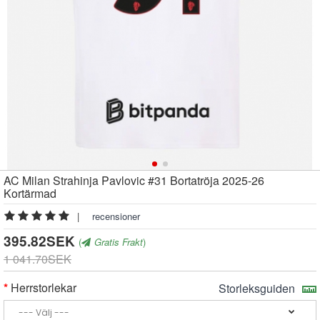
AC Milan Strahinja Pavlovic #31 Bortatröja 2025-26
Kortärmad
|
recensioner
395.82SEK
(
Gratis Frakt
)
1 041.70SEK
Herrstorlekar
Storleksguiden