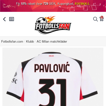
Få
10%
rabatt över
729
SEK, Kupongkod:
FOTBOLL
0
󰅯
󰂩
󰂨
󰃦
Fotbollsfan.com
Klubb
AC Milan matchkläder