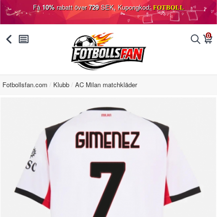
Få
10%
rabatt över
729
SEK, Kupongkod:
FOTBOLL
0
󰅯
󰂩
󰂨
󰃦
Fotbollsfan.com
Klubb
AC Milan matchkläder