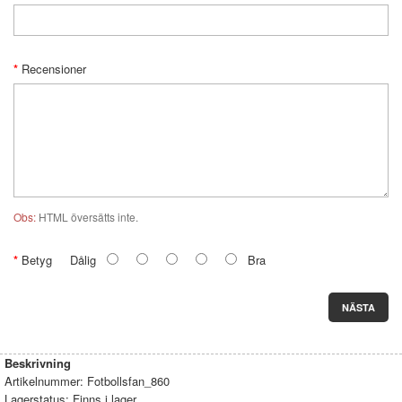
Recensioner
Obs:
HTML översätts inte.
Betyg
Dålig
Bra
NÄSTA
Beskrivning
Artikelnummer:
Fotbollsfan_860
Lagerstatus:
Finns i lager