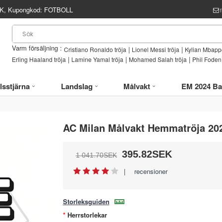
, Kupongkod:
FOTBOLL
Varm försäljning :
|
|
Cristiano Ronaldo tröja
Lionel Messi tröja
Kylian Mbappe
|
|
|
Erling Haaland tröja
Lamine Yamal tröja
Mohamed Salah tröja
Phil Foden 
lsstjärna
Landslag
Målvakt
EM 2024 Ba
AC Milan Målvakt Hemmatröja 20
395.82SEK
1 041.70SEK
|
recensioner
Storleksguiden
Herrstorlekar