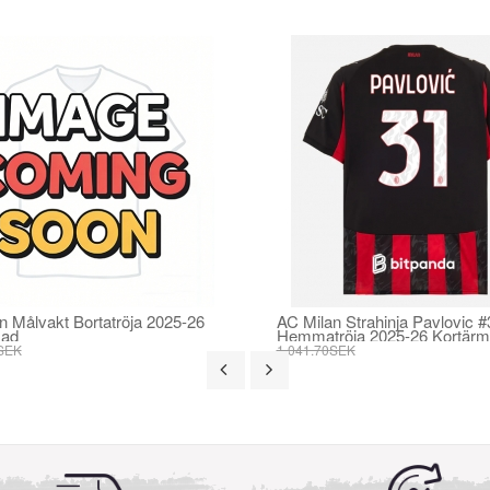
n Målvakt Bortatröja 2025-26
AC Milan Strahinja Pavlovic #
mad
Hemmatröja 2025-26 Kortär
SEK
1 041.70SEK
SEK
395.82SEK