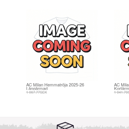
AC Milan Hemmatröja 2025-26
AC Mila
Långärmad
Kortär
1 067.77SEK
1 041.70
406.25SEK
395.82