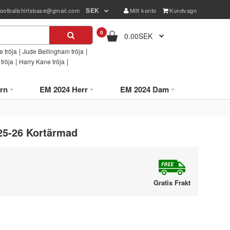
SEK
footballshirtsbase@gmail.com
Mitt konto
Kundvagn
0
0.00SEK
|
|
 tröja
Jude Bellingham tröja
|
|
tröja
Harry Kane tröja
rn
EM 2024 Herr
EM 2024 Dam
25-26 Kortärmad
Gratis Frakt