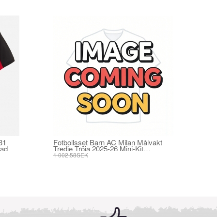
31
Fotbollsset Barn AC Milan Målvakt
mad
Tredje Tröja 2025-26 Mini-Kit
Kortärmad (+ korta byxor)
1 002.58SEK
380.17SEK