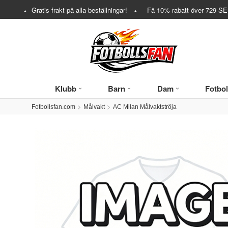
Gratis frakt på alla beställningar!
Få
10%
rabatt över
729
SEK
Klubb
Barn
Dam
Fotbol
Fotbollsfan.com
Målvakt
AC Milan Målvaktströja