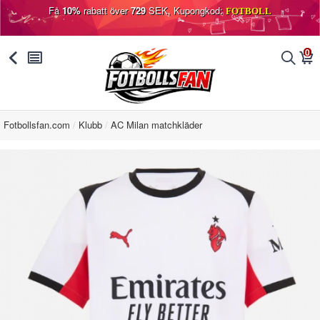
Få
10%
rabatt över
729
SEK, Kupongkod:
FOTBOLL
0
󰅯
󰂩
󰂨
󰃦
Fotbollsfan.com
Klubb
AC Milan matchkläder